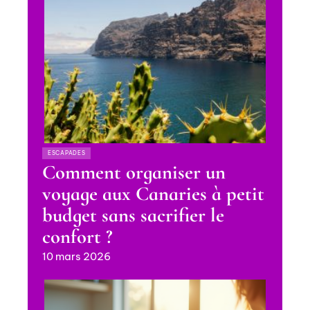
ESCAPADES
Comment organiser un
voyage aux Canaries à petit
budget sans sacrifier le
confort ?
10 mars 2026