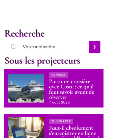
Recherche
Sous les projecteurs
CONSEILS
Partir en croisière
avec Costa : ce qu’il
faut savoir avant de
réserver
7 août 2026
SE DÉPLACER
Faut-il absolument
s’enregistrer en ligne