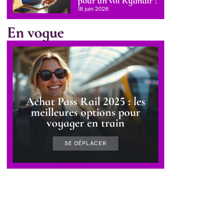
pour un vol Ryanair ?
18 juin 2026
En vogue
Achat Pass Rail 2025 : les
meilleures options pour
voyager en train
SE DÉPLACER