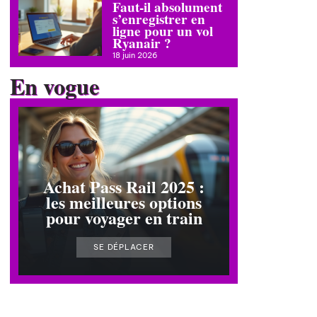
Faut-il absolument
s’enregistrer en
ligne pour un vol
Ryanair ?
18 juin 2026
En vogue
Achat Pass Rail 2025 :
les meilleures options
pour voyager en train
SE DÉPLACER