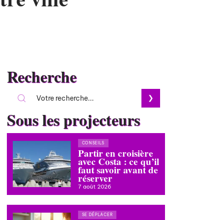
Recherche
Sous les projecteurs
CONSEILS
Partir en croisière
avec Costa : ce qu’il
faut savoir avant de
réserver
7 août 2026
SE DÉPLACER