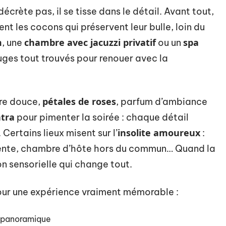
écrète pas, il se tisse dans le détail. Avant tout,
ent les cocons qui préservent leur bulle, loin du
m
chambre avec jacuzzi privatif
spa
, une
ou un
uges tout trouvés pour renouer avec la
pétales de roses
re douce,
, parfum d’ambiance
ntra
pour pimenter la soirée : chaque détail
insolite amoureux
ertains lieux misent sur l’
:
rente, chambre d’hôte hors du commun… Quand la
on sensorielle qui change tout.
our une expérience vraiment mémorable :
 panoramique