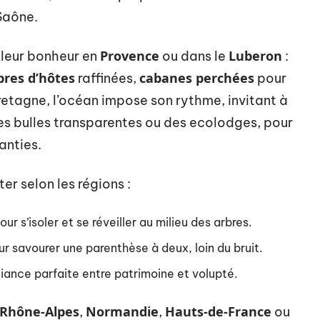
 Saône.
Provence
Luberon
 leur bonheur en
ou dans le
:
res d’hôtes
cabanes perchées
raffinées,
pour
retagne, l’océan impose son rythme, invitant à
 bulles transparentes ou des ecolodges, pour
anties.
r selon les régions :
r s’isoler et se réveiller au milieu des arbres.
r savourer une parenthèse à deux, loin du bruit.
lliance parfaite entre patrimoine et volupté.
Rhône-Alpes
Normandie
Hauts-de-France
,
,
ou