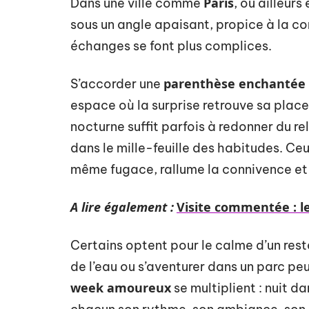
Paris
Dans une ville comme
, ou ailleurs
sous un angle apaisant, propice à la con
échanges se font plus complices.
parenthèse enchantée
S’accorder une
espace où la surprise retrouve sa plac
nocturne suffit parfois à redonner du rel
dans le mille-feuille des habitudes. Ceu
même fugace, rallume la connivence et n
A lire également :
Visite commentée : le
Certains optent pour le calme d’un resta
de l’eau ou s’aventurer dans un parc pe
week amoureux
se multiplient : nuit d