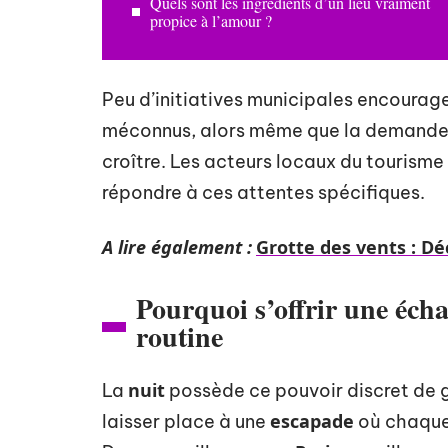
Quels sont les ingrédients d’un lieu vraiment
propice à l’amour ?
Peu d’initiatives municipales encoura
méconnus, alors même que la demande 
croître. Les acteurs locaux du tourisme 
répondre à ces attentes spécifiques.
A lire également :
Grotte des vents : D
Pourquoi s’offrir une éch
routine
nuit
La
possède ce pouvoir discret de 
escapade
laisser place à une
où chaque 