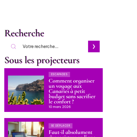
Recherche
Sous les projecteurs
ESCAPADES
Comment organiser
un voyage aux
Canaries à petit
budget sans sacrifier
le confort ?
10 mars 2026
SE DÉPLACER
Faut-il absolument