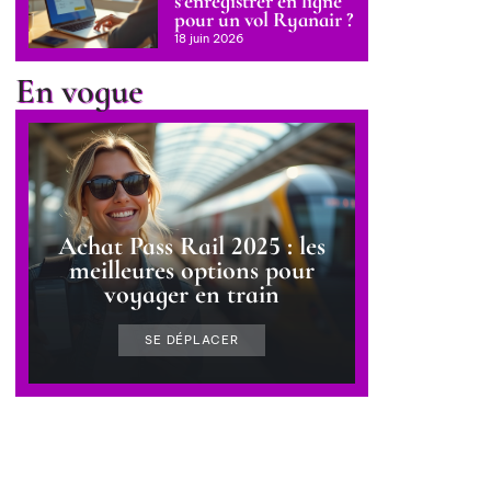
s’enregistrer en ligne
pour un vol Ryanair ?
18 juin 2026
En vogue
Achat Pass Rail 2025 : les
meilleures options pour
voyager en train
SE DÉPLACER