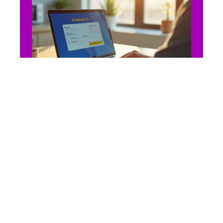
SE DÉPLACER
Faut-il absolument
s’enregistrer en ligne pour
un vol Ryanair ?
18 juin 2026
En vogue