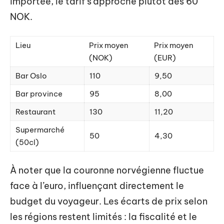
importée, le tarif s’approche plutôt des 60
NOK.
Lieu
Prix moyen
Prix moyen
(NOK)
(EUR)
Bar Oslo
110
9,50
Bar province
95
8,00
Restaurant
130
11,20
Supermarché
50
4,30
(50cl)
À noter que la couronne norvégienne fluctue
face à l’euro, influençant directement le
budget du voyageur. Les écarts de prix selon
les régions restent limités : la fiscalité et le