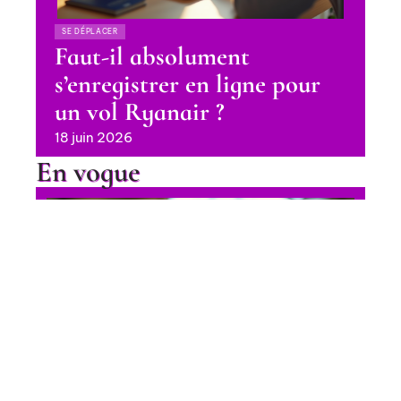
SE DÉPLACER
Faut-il absolument
s’enregistrer en ligne pour
un vol Ryanair ?
18 juin 2026
En vogue
Achat Pass Rail 2025 : les
meilleures options pour voyager
en train
Contact
Mentions Légales
Sitemap