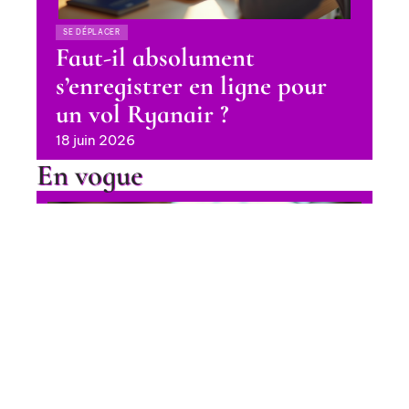
SE DÉPLACER
Faut-il absolument
s’enregistrer en ligne pour
un vol Ryanair ?
18 juin 2026
En vogue
Achat Pass Rail 2025 : les
meilleures options pour voyager
en train
Contact
Mentions Légales
Sitemap