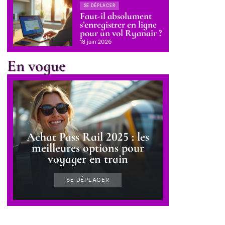
SE DÉPLACER
Faut-il absolument
s’enregistrer en ligne
pour un vol Ryanair ?
18 juin 2026
En vogue
Achat Pass Rail 2025 : les
meilleures options pour
voyager en train
SE DÉPLACER