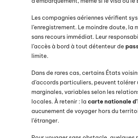
d’embarquement, même si le visa ou le bi
Les compagnies aériennes vérifient s
l’enregistrement. Le moindre doute, la m
sans recours immédiat. Leur responsabili
l’accès à bord à tout détenteur de
pass
limite.
Dans de rares cas, certains États vois
d’accords particuliers, peuvent tolérer 
marginales, variables selon les relation
locales. À retenir : la
carte nationale d
aucunement de voyager hors du territoi
l’étranger.
Pour voyager sans obstacle, quelques 