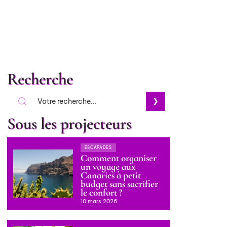
Recherche
Sous les projecteurs
ESCAPADES
Comment organiser
un voyage aux
Canaries à petit
budget sans sacrifier
le confort ?
10 mars 2026