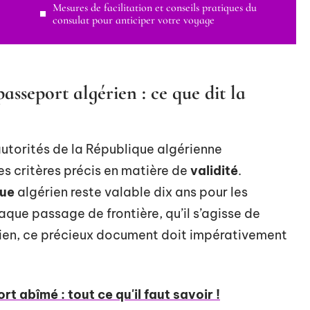
Mesures de facilitation et conseils pratiques du
consulat pour anticiper votre voyage
sseport algérien : ce que dit la
 autorités de la République algérienne
s critères précis en matière de
validité
.
que
algérien reste valable dix ans pour les
aque passage de frontière, qu’il s’agisse de
gérien, ce précieux document doit impérativement
 abîmé : tout ce qu'il faut savoir !