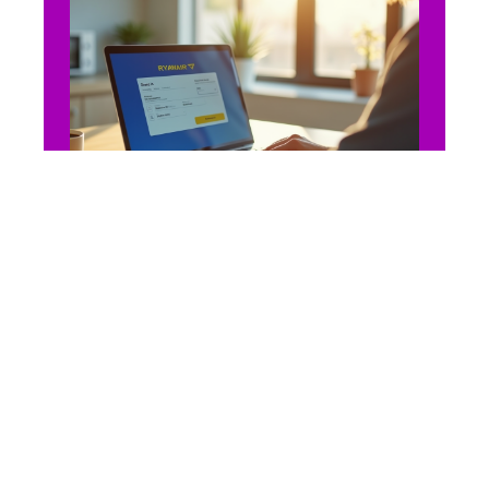
SE DÉPLACER
Faut-il absolument
s’enregistrer en ligne pour
un vol Ryanair ?
18 juin 2026
En vogue