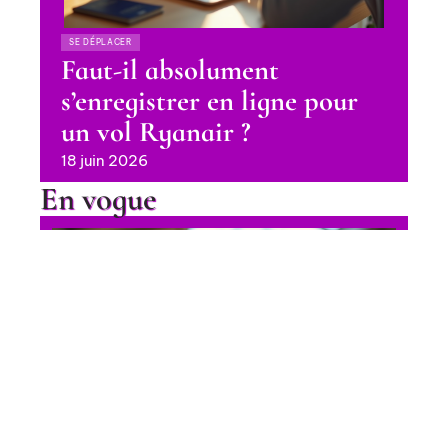
SE DÉPLACER
Faut-il absolument
s’enregistrer en ligne pour
un vol Ryanair ?
18 juin 2026
En vogue
Achat Pass Rail 2025 : les
meilleures options pour voyager
en train
Contact
Mentions Légales
Sitemap