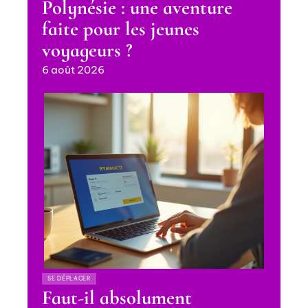
Polynésie : une aventure
faite pour les jeunes
voyageurs ?
6 août 2026
SE DÉPLACER
Faut-il absolument