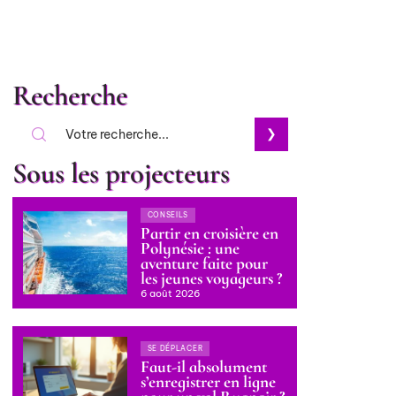
Recherche
Sous les projecteurs
CONSEILS
Partir en croisière en
Polynésie : une
aventure faite pour
les jeunes voyageurs ?
6 août 2026
SE DÉPLACER
Faut-il absolument
s’enregistrer en ligne