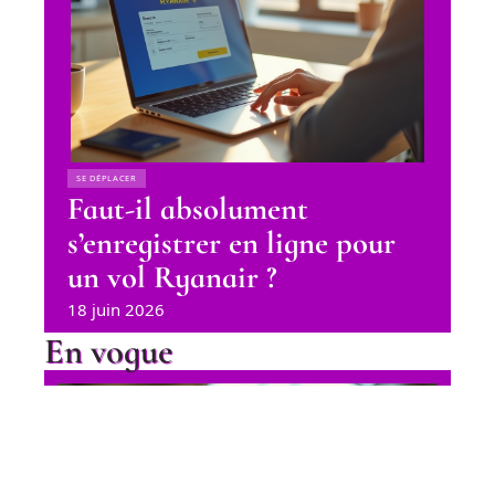
SE DÉPLACER
Faut-il absolument
s’enregistrer en ligne pour
un vol Ryanair ?
18 juin 2026
En vogue