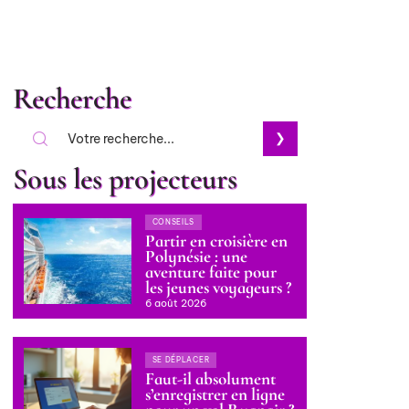
Recherche
Sous les projecteurs
CONSEILS
Partir en croisière en
Polynésie : une
aventure faite pour
les jeunes voyageurs ?
6 août 2026
SE DÉPLACER
Faut-il absolument
s’enregistrer en ligne