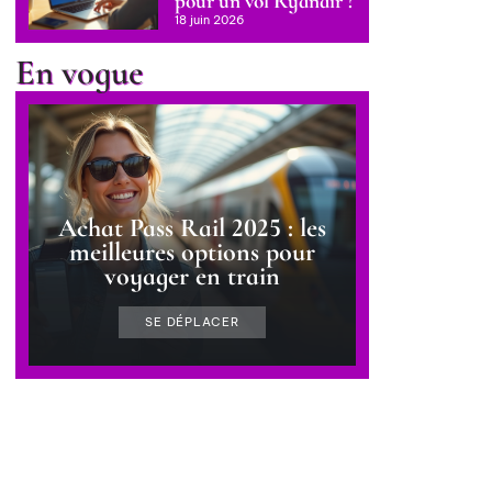
pour un vol Ryanair ?
18 juin 2026
En vogue
Achat Pass Rail 2025 : les
meilleures options pour
voyager en train
SE DÉPLACER