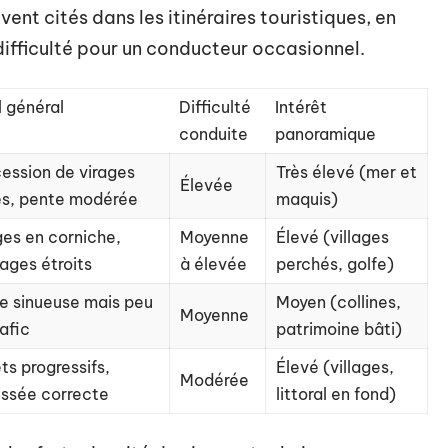
ent cités dans les itinéraires touristiques, en
 difficulté pour un conducteur occasionnel.
l général
Difficulté
Intérêt
conduite
panoramique
ession de virages
Très élevé (mer et
Élevée
és, pente modérée
maquis)
ges en corniche,
Moyenne
Élevé (villages
ages étroits
à élevée
perchés, golfe)
e sinueuse mais peu
Moyen (collines,
Moyenne
rafic
patrimoine bâti)
ts progressifs,
Élevé (villages,
Modérée
ssée correcte
littoral en fond)