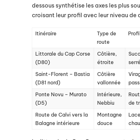
dessous synthétise les axes les plus souv
croisant leur profil avec leur niveau de
Itinéraire
Type de
Profi
route
Littorale du Cap Corse
Côtière,
Succ
(D80)
étroite
serr
Saint-Florent – Bastia
Côtière
Vira
(D81 nord)
vallonnée
pass
Ponte Novu – Murato
Intérieure,
Rout
(D5)
Nebbiu
de t
Route de Calvi vers la
Montagne
Lace
Balagne intérieure
douce
chau