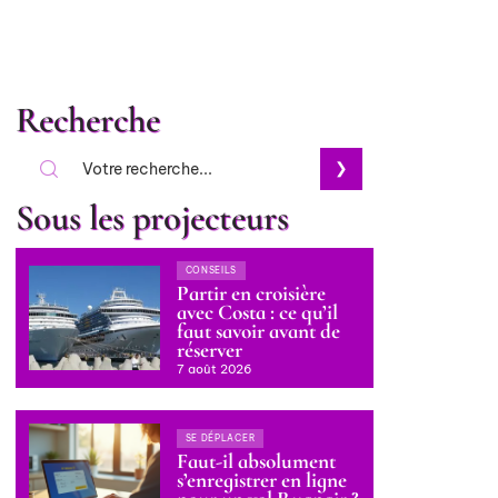
Recherche
Sous les projecteurs
CONSEILS
Partir en croisière
avec Costa : ce qu’il
faut savoir avant de
réserver
7 août 2026
SE DÉPLACER
Faut-il absolument
s’enregistrer en ligne