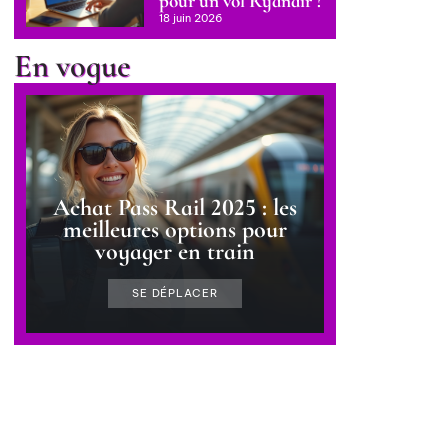
pour un vol Ryanair ?
18 juin 2026
En vogue
Achat Pass Rail 2025 : les
meilleures options pour
voyager en train
SE DÉPLACER